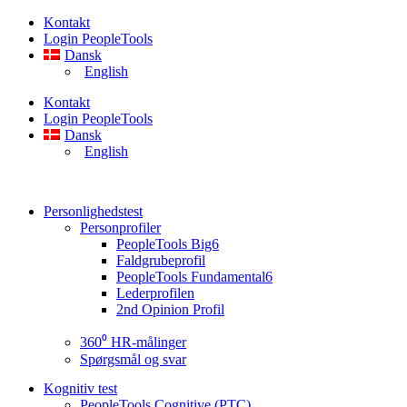
Videre
Kontakt
til
Login PeopleTools
indhold
Dansk
English
Kontakt
Login PeopleTools
Dansk
English
Personlighedstest
Personprofiler
PeopleTools Big6
Faldgrubeprofil
PeopleTools Fundamental6
Lederprofilen
2nd Opinion Profil
360⁰ HR-målinger
Spørgsmål og svar
Kognitiv test
PeopleTools Cognitive (PTC)