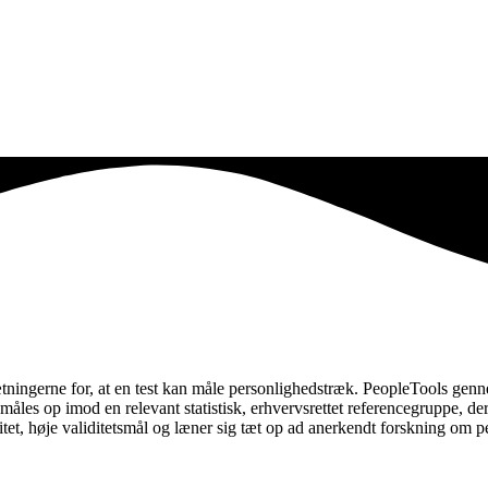
ningerne for, at en test kan måle personlighedstræk. PeopleTools gennemfø
 måles op imod en relevant statistisk, erhvervsrettet referencegruppe, d
litet, høje validitetsmål og læner sig tæt op ad anerkendt forskning om p