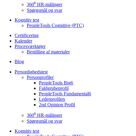
360⁰ HR-målinger
Spørgsmål og svar
Kognitiv test
PeopleTools Cognitive (PTC)
Certificering
Kalender
Procesværktøjer
Bestilling af materialer
Blog
Personlighedstest
Personprofiler
PeopleTools Big6
Faldgrubeprofil
PeopleTools Fundamental6
Lederprofilen
2nd Opinion Profil
360⁰ HR-målinger
Spørgsmål og svar
Kognitiv test