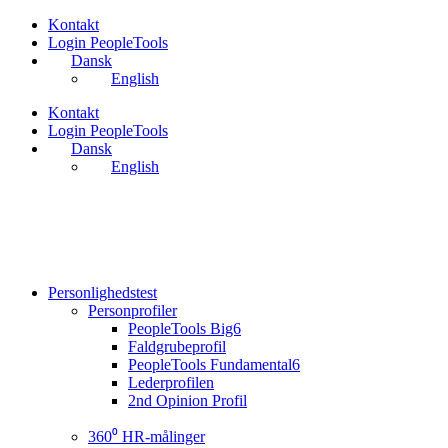
Videre
Kontakt
til
Login PeopleTools
indhold
Dansk
English
Kontakt
Login PeopleTools
Dansk
English
Personlighedstest
Personprofiler
PeopleTools Big6
Faldgrubeprofil
PeopleTools Fundamental6
Lederprofilen
2nd Opinion Profil
360⁰ HR-målinger