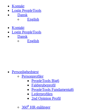
Videre
Kontakt
til
Login PeopleTools
indhold
Dansk
English
Kontakt
Login PeopleTools
Dansk
English
Personlighedstest
Personprofiler
PeopleTools Big6
Faldgrubeprofil
PeopleTools Fundamental6
Lederprofilen
2nd Opinion Profil
360⁰ HR-målinger