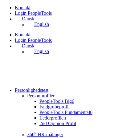
Videre
Kontakt
til
Login PeopleTools
indhold
Dansk
English
Kontakt
Login PeopleTools
Dansk
English
Personlighedstest
Personprofiler
PeopleTools Big6
Faldgrubeprofil
PeopleTools Fundamental6
Lederprofilen
2nd Opinion Profil
360⁰ HR-målinger