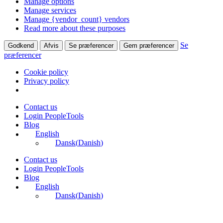
Manage options
Manage services
Manage {vendor_count} vendors
Read more about these purposes
Se
Godkend
Afvis
Se præferencer
Gem præferencer
præferencer
Cookie policy
Privacy policy
Skip
Contact us
to
Login PeopleTools
content
Blog
English
Dansk
(
Danish
)
Contact us
Login PeopleTools
Blog
English
Dansk
(
Danish
)