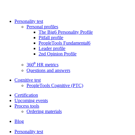
Personality test
Personal profiles
The Big6 Personality Profile
Pitfall profile
PeopleTools Fundamental6
Leader profile
2nd Opinion Profile
360⁰ HR metrics
Questions and answers
Cognitive test
PeopleTools Cognitive (PTC)
Certification
Upcoming events
Process tools
Ordering materials
Blog
Personality test