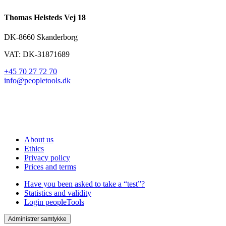
Thomas Helsteds Vej 18
DK-8660 Skanderborg
VAT: DK-31871689
+45 70 27 72 70
info@peopletools.dk
About us
Ethics
Privacy policy
Prices and terms
Have you been asked to take a “test”?
Statistics and validity
Login peopleTools
Administrer samtykke