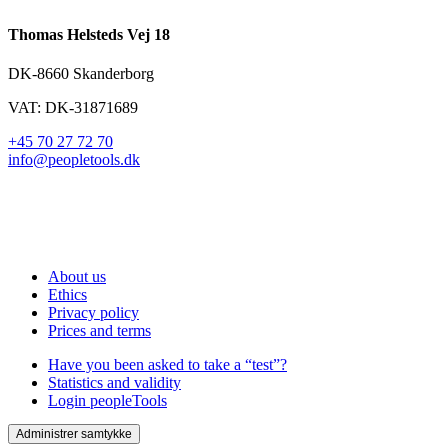
Thomas Helsteds Vej 18
DK-8660 Skanderborg
VAT: DK-31871689
+45 70 27 72 70
info@peopletools.dk
About us
Ethics
Privacy policy
Prices and terms
Have you been asked to take a “test”?
Statistics and validity
Login peopleTools
Administrer samtykke