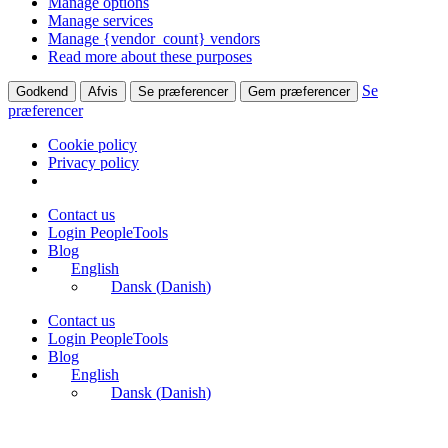
Manage options
Manage services
Manage {vendor_count} vendors
Read more about these purposes
Se
Godkend
Afvis
Se præferencer
Gem præferencer
præferencer
Cookie policy
Privacy policy
Skip
Contact us
to
Login PeopleTools
content
Blog
English
Dansk
(
Danish
)
Contact us
Login PeopleTools
Blog
English
Dansk
(
Danish
)