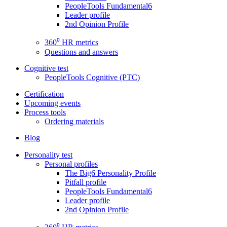
PeopleTools Fundamental6
Leader profile
2nd Opinion Profile
360⁰ HR metrics
Questions and answers
Cognitive test
PeopleTools Cognitive (PTC)
Certification
Upcoming events
Process tools
Ordering materials
Blog
Personality test
Personal profiles
The Big6 Personality Profile
Pitfall profile
PeopleTools Fundamental6
Leader profile
2nd Opinion Profile