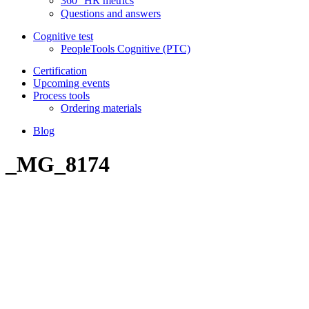
360⁰ HR metrics
Questions and answers
Cognitive test
PeopleTools Cognitive (PTC)
Certification
Upcoming events
Process tools
Ordering materials
Blog
_MG_8174