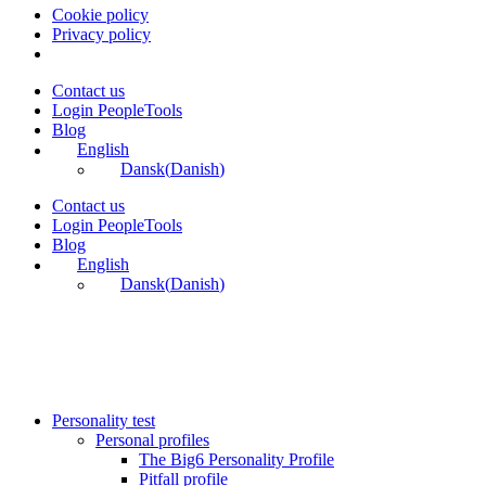
Cookie policy
Privacy policy
Skip
Contact us
to
Login PeopleTools
content
Blog
English
Dansk
(
Danish
)
Contact us
Login PeopleTools
Blog
English
Dansk
(
Danish
)
Personality test
Personal profiles
The Big6 Personality Profile
Pitfall profile