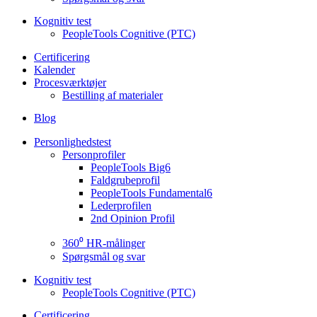
Kognitiv test
PeopleTools Cognitive (PTC)
Certificering
Kalender
Procesværktøjer
Bestilling af materialer
Blog
Personlighedstest
Personprofiler
PeopleTools Big6
Faldgrubeprofil
PeopleTools Fundamental6
Lederprofilen
2nd Opinion Profil
360⁰ HR-målinger
Spørgsmål og svar
Kognitiv test
PeopleTools Cognitive (PTC)
Certificering