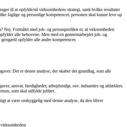
ger til at opfylde/nå virksomhedens strategi, samt hvilke resultater
vilke faglige og personlige kompetencer, personen skal kunne leve op
? Nej. Formålet med job- og personprofilen er, at virksomheden
r opfylder alle behovene. Men med en gennemarbejdet job- og
l gengæld opfylder alle andre kompetencer.
opgaver. Det er denne analyse, der skaber det grundlag, som alle
aver, ansvar, færdigheder, arbejdsmiljø, osv. indsamles og afdækkes.
person, som skal udfylde jobbet.
gtigt at være omhyggelig med denne analyse, da den bliver
i virksomheden