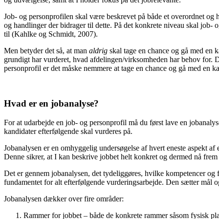
Job- og personprofilen skal være beskrevet på både et overordnet og he
og handlinger der bidrager til dette. På det konkrete niveau skal job
til (Kahlke og Schmidt, 2007).
Men betyder det så, at man
aldrig
skal tage en chance og gå med en k
grundigt har vurderet, hvad afdelingen/virksomheden har behov for. D
personprofil er det måske nemmere at tage en chance og gå med en kan
Hvad er en jobanalyse?
For at udarbejde en job- og personprofil må du først lave en jobanalys
kandidater efterfølgende skal vurderes på.
Jobanalysen er en omhyggelig undersøgelse af hvert eneste aspekt af 
Denne sikrer, at I kan beskrive jobbet helt konkret og dermed nå frem 
Det er gennem jobanalysen, det tydeliggøres, hvilke kompetencer og f
fundamentet for alt efterfølgende vurderingsarbejde. Den sætter mål og
Jobanalysen dækker over fire områder:
Rammer for jobbet – både de konkrete rammer såsom fysisk pla