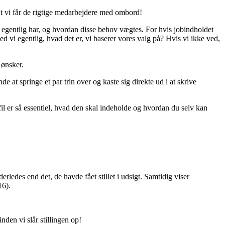
 at vi får de rigtige medarbejdere med ombord!
d egentlig har, og hvordan disse behov vægtes. For hvis jobindholdet
d vi egentlig, hvad det er, vi baserer vores valg på? Hvis vi ikke ved,
 ønsker.
at springe et par trin over og kaste sig direkte ud i at skrive
fil er så essentiel, hvad den skal indeholde og hvordan du selv kan
erledes end det, de havde fået stillet i udsigt. Samtidig viser
16).
den vi slår stillingen op!