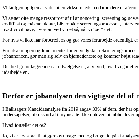
Vi får igen og igen at vide, at en virksomheds medarbejdere er afgøren
Vi sætter ofte mange ressourcer af til annoncering, screening og udvæ
er diffust og målene uklare, bliver både screeningsprocessen, interview
hvad vi vil have, hvordan ved vi det så, når vi ”ser” det?
For hvis vi ikke har forberedt os og gør vores forarbejde ordentligt, er 
Forudsætningen og fundamentet for en vellykket rekrutteringsproces lig
jobannoncen, gør man sig selv en bjørnetjeneste og kommer højst sandsyn
Det helt grundlæggende i al udvælgelse er, at vi ved, hvad vi går efter
udarbejde en.
Derfor er jobanalysen den vigtigste del af
I Ballisagers Kandidatanalyse fra 2019 angav 33% af dem, der har opsagt 
undersøgelser, at seks ud af ti nyansatte ikke oplever, at jobbet lever 
Hvad fortæller det os?
Jo, vi er nødsaget til at gøre os umage med og bruge tid på at analyse