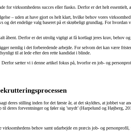
de for virksomhedens succes eller fiasko. Derfor er det helt essentielt,
lgelse – uden at have gjort os helt klart, hvilke behov vores virksomhe
s og det endelige valg baseret på et skrøbeligt grundlag. For hvordan ve
alt åbent. Derfor er det utrolig vigtigt at få kortlagt jeres krav, behov og
ger nemlig i det forberedende arbejde. For selvom det kan være fristende 
ligt til at lede efter den rette kandidat i blinde.
. Derfor sætter vi i denne artikel fokus på, hvorfor en job- og personpro
 rekrutteringsprocessen
deres stilling inden for det første år, at det skyldtes, at jobbet var and
op til deres forventninger og føler sig ’snydt’ (Harpelund og Højberg, 20
re virksomhedens behov samt udarbejde en præcis job- og personprofil, in