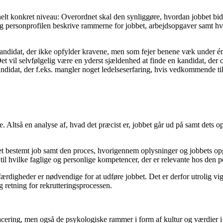
lt konkret niveau: Overordnet skal den synliggøre, hvordan jobbet bidra
- og personprofilen beskrive rammerne for jobbet, arbejdsopgaver samt h
andidat, der ikke opfylder kravene, men som fejer benene væk under én
et vil selvfølgelig være en yderst sjældenhed at finde en kandidat, de
didat, der f.eks. mangler noget ledelseserfaring, hvis vedkommende ti
e. Altså en analyse af, hvad det præcist er, jobbet går ud på samt dets 
et bestemt job samt den proces, hvorigennem oplysninger og jobbets opg
til hvilke faglige og personlige kompetencer, der er relevante hos den 
ærdigheder er nødvendige for at udføre jobbet. Det er derfor utrolig vi
 retning for rekrutteringsprocessen.
cering, men også de psykologiske rammer i form af kultur og værdier 