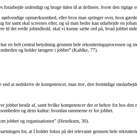
s forarbejde ordentligt og bruge tiden til at definere,
hvem
den rigtige e
r den nødvendige opmærksomhed, eller hvor man springer over, hvor gærd
ug for samt skal screenes efter, og så man bedre kan udarbejde en joba
e til det reelle jobindhold, skal vi kunne sætte ord på, hvad jobbet ind
 har en helt central betydning gennem hele rekrutteringsprocessen og m
rksomheden og holder længere i jobbet” (Kahlke, 77).
ere end at nedskrive de kompetencer, man
tror
, den fremtidige medarbejd
ver jobbet består af, samt hvilke kompetencer der er behov for hos den
irksomheden og dens kultur: hvordan rammerne er for jobbet.
g om jobbet og organisationen” (Henriksen, 30).
ætningen for, at I holder fokus på det relevante gennem hele rekrutteri