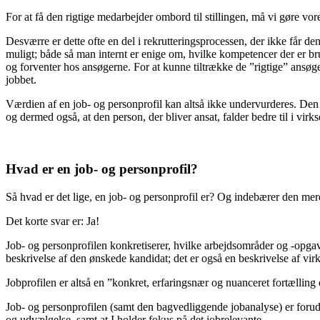
For at få den rigtige medarbejder ombord til stillingen, må vi gøre vore
Desværre er dette ofte en del i rekrutteringsprocessen, der ikke få
muligt; både så man internt er enige om, hvilke kompetencer der er br
og forventer hos ansøgerne. For at kunne tiltrække de ”rigtige” ansøger
jobbet.
Værdien af en job- og personprofil kan altså ikke undervurderes. Den
og dermed også, at den person, der bliver ansat, falder bedre til i vi
Hvad er en job- og personprofil?
Så hvad er det lige, en job- og personprofil er? Og indebærer den m
Det korte svar er: Ja!
Job- og personprofilen konkretiserer, hvilke arbejdsområder og -opga
beskrivelse af den ønskede kandidat; det er også en beskrivelse af v
Jobprofilen er altså en ”konkret, erfaringsnær og nuanceret fortællin
Job- og personprofilen (samt den bagvedliggende jobanalyse) er foruds
og udvælgelse, samt at I holder fokus på det jobrelevante.