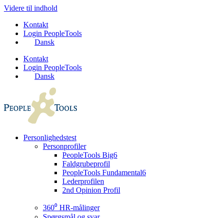
Videre til indhold
Kontakt
Login PeopleTools
Dansk
Kontakt
Login PeopleTools
Dansk
Personlighedstest
Personprofiler
PeopleTools Big6
Faldgrubeprofil
PeopleTools Fundamental6
Lederprofilen
2nd Opinion Profil
360⁰ HR-målinger
Spørgsmål og svar