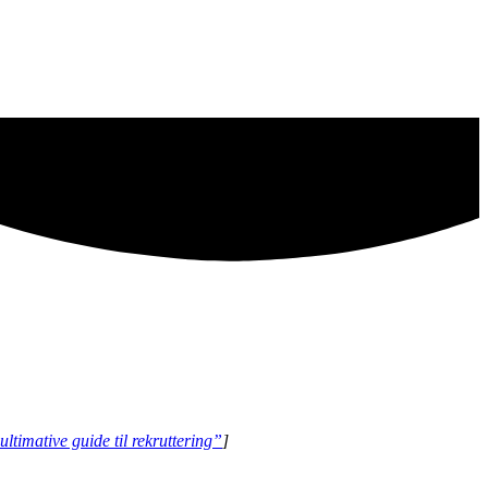
ltimative guide til rekruttering”
]