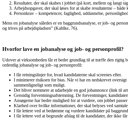
Resultater, der skal skabes i jobbet (på kort, mellem og langt sig
Arbejdsopgaver, der skal løses for at skabe resultaterne – både
Personkrav – kompetencer, faglighed, uddannelse, personlighed
Mens en jobanalyse således er en baggrundsanalyse, er job- og personp
og trives på arbejdspladsen” (Kahlke, 76).
Hvorfor lave en jobanalyse og job- og personprofil?
Udover at virksomheden får et bedre grundlag til at træffe den rigtig b
ordentlig jobanalyse og job- og personprofil:
I får retningslinjer for, hvad kandidaterne skal screenes efter.
I minimerer risikoen for bias. Når vi har en nedskrevet oversigt
sammenligneligt som muligt.
Det bliver nemmere at udarbejde en god jobannonce (link til art
Gensidig forventningsafstemning. De forventninger, kandidaterne 
Ansøgerne har bedre mulighed for at vurdere, om jobbet passer 
Klarhed over hvilke informationer, der skal belyses ved samta
I får lettere ved at bedømme og vurdere kandidater på baggrund
I får lettere ved at begrunde afslag til de kandidater, der ikke f