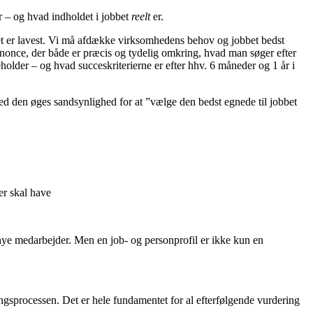
r – og hvad indholdet i jobbet
reelt
er.
et er lavest. Vi må afdække virksomhedens behov og jobbet bedst
nnonce, der både er præcis og tydelig omkring, hvad man søger efter
eholder – og hvad succeskriterierne er efter hhv. 6 måneder og 1 år i
ed den øges sandsynlighed for at ”vælge den bedst egnede til jobbet
er skal have
 nye medarbejder. Men en job- og personprofil er ikke kun en
ngsprocessen. Det er hele fundamentet for al efterfølgende vurdering