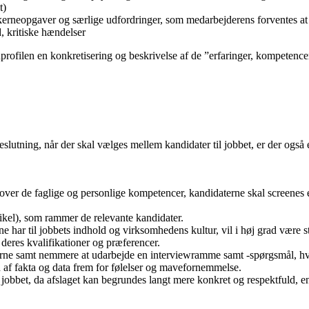
t)
 kerneopgaver og særlige udfordringer, som medarbejderens forventes at
, kritiske hændelser
rofilen en konkretisering og beskrivelse af de ”erfaringer, kompetence
eslutning, når der skal vælges mellem kandidater til jobbet, er der også
 over de faglige og personlige kompetencer, kandidaterne skal screenes e
ikel), som rammer de relevante kandidater.
har til jobbets indhold og virksomhedens kultur, vil i høj grad være sty
deres kvalifikationer og præferencer.
lerne samt nemmere at udarbejde en interviewramme samt -spørgsmål, hv
 af fakta og data frem for følelser og mavefornemmelse.
år jobbet, da afslaget kan begrundes langt mere konkret og respektfuld, en