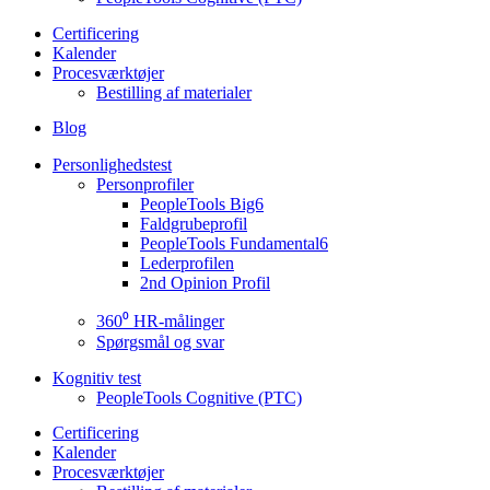
Certificering
Kalender
Procesværktøjer
Bestilling af materialer
Blog
Personlighedstest
Personprofiler
PeopleTools Big6
Faldgrubeprofil
PeopleTools Fundamental6
Lederprofilen
2nd Opinion Profil
360⁰ HR-målinger
Spørgsmål og svar
Kognitiv test
PeopleTools Cognitive (PTC)
Certificering
Kalender
Procesværktøjer