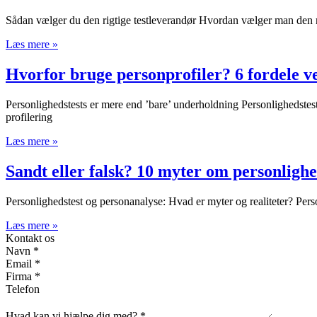
Sådan vælger du den rigtige testleverandør Hvordan vælger man den ri
Læs mere »
Hvorfor bruge personprofiler? 6 fordele ve
Personlighedstests er mere end ’bare’ underholdning Personlighedstest
profilering
Læs mere »
Sandt eller falsk? 10 myter om personlighe
Personlighedstest og personanalyse: Hvad er myter og realiteter? Pers
Læs mere »
Kontakt os
Navn
*
Email
*
Firma
*
Telefon
Hvad kan vi hjælpe dig med?
*