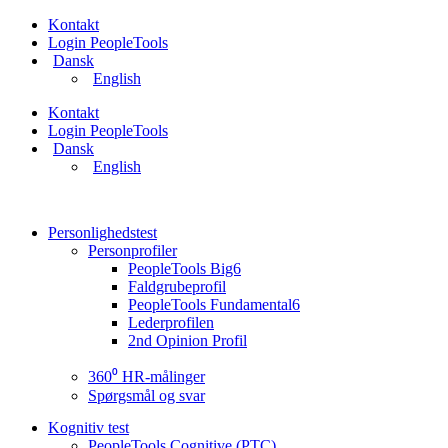
Videre
Kontakt
til
Login PeopleTools
indhold
Dansk
English
Kontakt
Login PeopleTools
Dansk
English
Personlighedstest
Personprofiler
PeopleTools Big6
Faldgrubeprofil
PeopleTools Fundamental6
Lederprofilen
2nd Opinion Profil
360⁰ HR-målinger
Spørgsmål og svar
Kognitiv test
PeopleTools Cognitive (PTC)