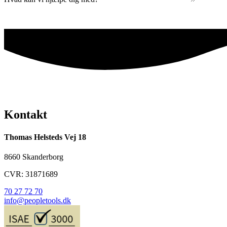
Kontakt
Thomas Helsteds Vej 18
8660 Skanderborg
CVR: 31871689
70 27 72 70
info@peopletools.dk