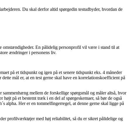
edarbejderen. Du skal derfor altid spørgedin testudbyder, hvordan de
e omstændigheder. En pålidelig personprofil vil være i stand til at
store ændringer i personens liv.
kemaet på et tidspunkt og igen på et senere tidspunkt eks. 4 måneder
ette mål er, at en test gerne skal have en korrelationskoefficient på
er er sammenhæng mellem de forskellige spørgsmål og måler altså, hvor
er højt på et bestemt træk i en del af spørgeskemaer, så bør de også
´s alpha. Her er en tommelfingerregel, at denne gerne skal ligge på
der profilværktøjer med høj reliabilitet, så du er sikret pålidelige og