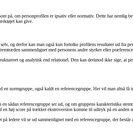
om på, om personprofilen er ipsativ eller normativ. Dette har nemlig b
ærktøjet kan give.
elv, og derfor kan man også kun fortolke profilens resultater ud fra pe
t fremtræden sammenlignet med personens andre styrker eller præference
struktureret og analytisk end relationel. Den kan derimod ikke sige, at 
en normgruppe, også kaldt en referencegruppe. Her vil man altså få in
n en sådan referencegruppe ser ud, og om gruppens karakteristika stem
ks. vil en høj score på trækket ekstroversion komme til udtryk på en and
t på ledere vil se ud sammenlignet med en referencegruppe, der består 