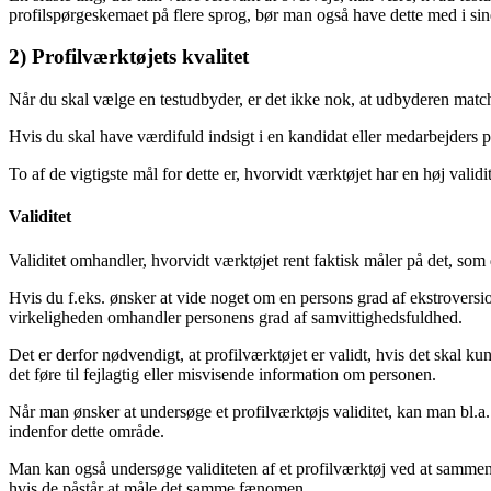
profilspørgeskemaet på flere sprog, bør man også have dette med i sin
2) Profilværktøjets kvalitet
Når du skal vælge en testudbyder, er det ikke nok, at udbyderen matc
Hvis du skal have værdifuld indsigt i en kandidat eller medarbejders per
To af de vigtigste mål for dette er, hvorvidt værktøjet har en høj validite
Validitet
Validitet omhandler, hvorvidt værktøjet rent faktisk måler på det, som
Hvis du f.eks. ønsker at vide noget om en persons grad af ekstroversion
virkeligheden omhandler personens grad af samvittighedsfuldhed.
Det er derfor nødvendigt, at profilværktøjet er validt, hvis det skal k
det føre til fejlagtig eller misvisende information om personen.
Når man ønsker at undersøge et profilværktøjs validitet, kan man bl.a
indenfor dette område.
Man kan også undersøge validiteten af et profilværktøj ved at sammenl
hvis de påstår at måle det samme fænomen.