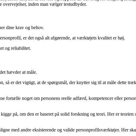
e overvejelser, inden man vælger testudbyder.
her dine krav og behov.
sonprofil, er det også alt afgørende, at værktøjets kvalitet er høj.
t og reliabilitet.
 det hævder at måle.
, så er det vigtigt, at de spørgsmål, der knytter sig til at måle dette t
unne fortælle noget om personens reelle adfærd, kompetencer eller person
. kigge på, om den er baseret på solid forskning og teori. Her er teorie
igne med andre eksisterende og valide personprofilsværktøjer. Her skal