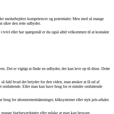
rs eller medarbejders kompetencer og potentialer. Men med så mange
t sikre den rette udbyder.
i tvivl eller har spørgsmål er du også altid velkommen til at kontakte
en. Det er vigtigt at finde en udbyder, der kan leve op til disse. Dette
i så fald hvad det betyder for den viden, man ønsker at få ud af
t omfattende. Eller man kan have brug for et mindre omfattende
r brug for abonnementsløsninger, kliksystemer eller styk pris-aftaler.
ng, mange hjælpeværktøjer eller måske at man kan besvare