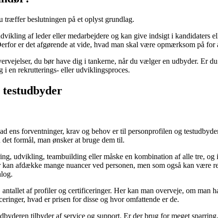
u træffer beslutningen på et oplyst grundlag.
g udvikling af leder eller medarbejdere og kan give indsigt i kandidate
Derfor er det afgørende at vide, hvad man skal være opmærksom på for a
vervejelser, du bør have dig i tankerne, når du vælger en udbyder. Er du 
i en rekrutterings- eller udviklingsproces.
r testudbyder
vad ens forventninger, krav og behov er til personprofilen og testudbyder
d det formål, man ønsker at bruge dem til.
ing, udvikling, teambuilding eller måske en kombination af alle tre, og 
der kan afdække mange nuancer ved personen, men som også kan være re
alog.
antallet af profiler og certificeringer. Her kan man overveje, om man ha
eringer, hvad er prisen for disse og hvor omfattende er de.
tudbyderen tilbyder af service og support. Er der brug for meget sparri