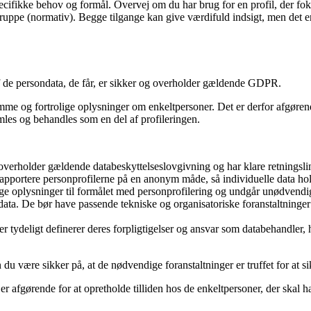
pecifikke behov og formål. Overvej om du har brug for en profil, der fok
ruppe (normativ). Begge tilgange kan give værdifuld indsigt, men det er
 af de persondata, de får, er sikker og overholder gældende GDPR.
me og fortrolige oplysninger om enkeltpersoner. Det er derfor afgørend
mles og behandles som en del af profileringen.
 overholder gældende databeskyttelseslovgivning og har klare retningsli
portere personprofilerne på en anonym måde, så individuelle data holde
 oplysninger til formålet med personprofilering og undgår unødvendig
ata. De bør have passende tekniske og organisatoriske foranstaltninger 
er tydeligt definerer deres forpligtigelser og ansvar som databehandler,
 du være sikker på, at de nødvendige foranstaltninger er truffet for at s
afgørende for at opretholde tilliden hos de enkeltpersoner, der skal ha