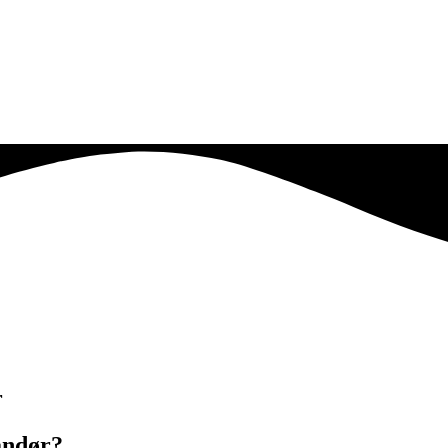
r
andør?