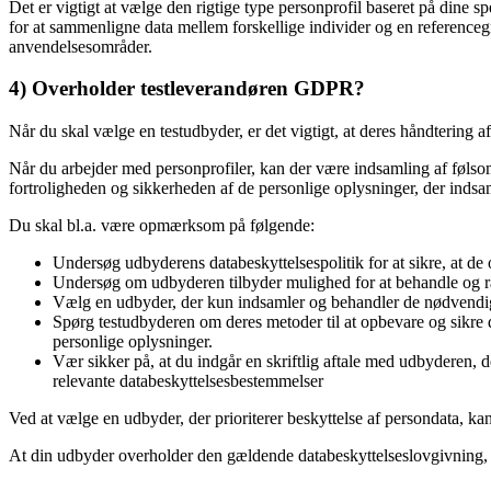
Det er vigtigt at vælge den rigtige type personprofil baseret på dine s
for at sammenligne data mellem forskellige individer og en referenceg
anvendelsesområder.
4) Overholder testleverandøren GDPR?
Når du skal vælge en testudbyder, er det vigtigt, at deres håndtering
Når du arbejder med personprofiler, kan der være indsamling af følsom
fortroligheden og sikkerheden af de personlige oplysninger, der indsa
Du skal bl.a. være opmærksom på følgende:
Undersøg udbyderens databeskyttelsespolitik for at sikre, at de
Undersøg om udbyderen tilbyder mulighed for at behandle og rap
Vælg en udbyder, der kun indsamler og behandler de nødvendige
Spørg testudbyderen om deres metoder til at opbevare og sikre d
personlige oplysninger.
Vær sikker på, at du indgår en skriftlig aftale med udbyderen, d
relevante databeskyttelsesbestemmelser
Ved at vælge en udbyder, der prioriterer beskyttelse af persondata, kan
At din udbyder overholder den gældende databeskyttelseslovgivning, er 