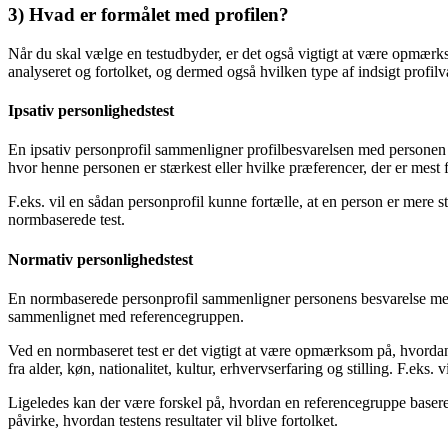
3) Hvad er formålet med profilen?
Når du skal vælge en testudbyder, er det også vigtigt at være opmærks
analyseret og fortolket, og dermed også hvilken type af indsigt profilv
Ipsativ personlighedstest
En ipsativ personprofil sammenligner profilbesvarelsen med personen s
hvor henne personen er stærkest eller hvilke præferencer, der er mes
F.eks. vil en sådan personprofil kunne fortælle, at en person er mere 
normbaserede test.
Normativ personlighedstest
En normbaserede personprofil sammenligner personens besvarelse med 
sammenlignet med referencegruppen.
Ved en normbaseret test er det vigtigt at være opmærksom på, hvorda
fra alder, køn, nationalitet, kultur, erhvervserfaring og stilling. F.e
Ligeledes kan der være forskel på, hvordan en referencegruppe basere
påvirke, hvordan testens resultater vil blive fortolket.