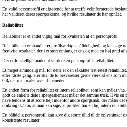
En valid personprofil er afgørende for at træffe velinformerede beslut
har valideret deres spørgeskema, og hvilke resultater de har opnået.
Reliabilitet
Reliabilitet er et andet vigtig mål for kvaliteten af en personprofil.
Reliabiliteten omhandler et profilværktøjs pålidelighed, og kan sige no
fremvise resultater, der i et stort omfang er ens og med en høj grad a
Der er forskellige måder at vurdere en personprofils reliabilitet.
Et meget almindelig mål for dette er den såkaldte test-retest reliabili
efter første gang. Her skal de to besvarelser gerne være så ens som mu
0,8, når man måler over 3 måneder.
En anden form for reliabilitet er intern reliabilitet, som kan måles v
godt de enkelte dele i spørgeskemaet måler det samme træk. Hvis en pers
have tendens til at score højt indenfor andre spørgsmål, der måler de
omkring 0,7 for, at man kan sige, at profilen har en høj intern reliabilit
En pålidelig personprofil kan give dig større tillid til de oplysninger og
konsistente resultater