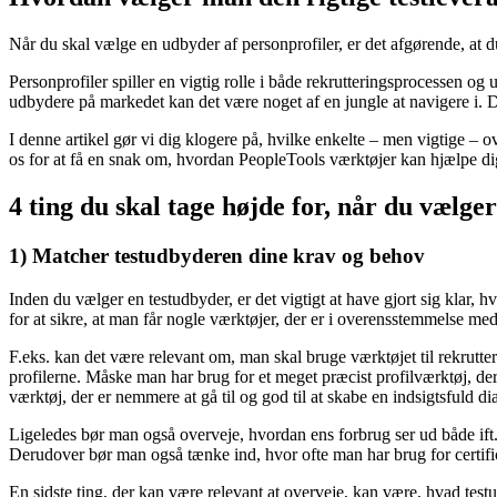
Når du skal vælge en udbyder af personprofiler, er det afgørende, at d
Personprofiler spiller en vigtig rolle i både rekrutteringsprocessen o
udbydere på markedet kan det være noget af en jungle at navigere i. 
I denne artikel gør vi dig klogere på, hvilke enkelte – men vigtige – o
os for at få en snak om, hvordan PeopleTools værktøjer kan hjælpe dig 
4 ting du skal tage højde for, når du vælge
1) Matcher testudbyderen dine krav og behov
Inden du vælger en testudbyder, er det vigtigt at have gjort sig klar, h
for at sikre, at man får nogle værktøjer, der er i overensstemmelse me
F.eks. kan det være relevant om, man skal bruge værktøjet til rekrutter
profilerne. Måske man har brug for et meget præcist profilværktøj, 
værktøj, der er nemmere at gå til og god til at skabe en indsigtsfuld di
Ligeledes bør man også overveje, hvordan ens forbrug ser ud både ift. 
Derudover bør man også tænke ind, hvor ofte man har brug for certific
En sidste ting, der kan være relevant at overveje, kan være, hvad tes