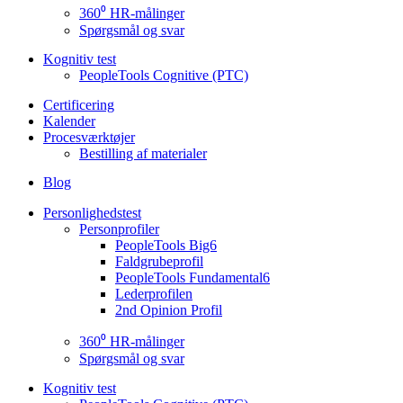
360⁰ HR-målinger
Spørgsmål og svar
Kognitiv test
PeopleTools Cognitive (PTC)
Certificering
Kalender
Procesværktøjer
Bestilling af materialer
Blog
Personlighedstest
Personprofiler
PeopleTools Big6
Faldgrubeprofil
PeopleTools Fundamental6
Lederprofilen
2nd Opinion Profil
360⁰ HR-målinger
Spørgsmål og svar
Kognitiv test