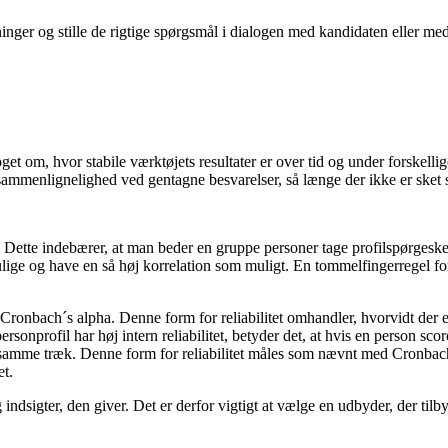
ninger og stille de rigtige spørgsmål i dialogen med kandidaten eller m
get om, hvor stabile værktøjets resultater er over tid og under forskellig
f sammenlignelighed ved gentagne besvarelser, så længe der ikke er sket 
tet. Dette indebærer, at man beder en gruppe personer tage profilspørges
lige og have en så høj korrelation som muligt. En tommelfingerregel for d
ha. Cronbach´s alpha. Denne form for reliabilitet omhandler, hvorvidt d
onprofil har høj intern reliabilitet, betyder det, at hvis en person scor
t samme træk. Denne form for reliabilitet måles som nævnt med Cronbach
et.
 indsigter, den giver. Det er derfor vigtigt at vælge en udbyder, der tilby