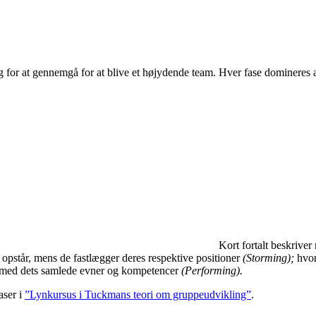
 for at gennemgå for at blive et højydende team. Hver fase domineres 
Kort fortalt beskriv
opstår, mens de fastlægger deres respektive positioner
(Storming);
hvor
ste med dets samlede evner og kompetencer
(Performing).
aser i
”Lynkursus i Tuckmans teori om gruppeudvikling”
.