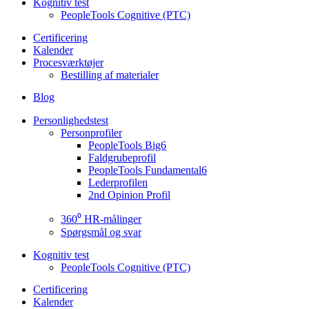
Kognitiv test
PeopleTools Cognitive (PTC)
Certificering
Kalender
Procesværktøjer
Bestilling af materialer
Blog
Personlighedstest
Personprofiler
PeopleTools Big6
Faldgrubeprofil
PeopleTools Fundamental6
Lederprofilen
2nd Opinion Profil
360⁰ HR-målinger
Spørgsmål og svar
Kognitiv test
PeopleTools Cognitive (PTC)
Certificering
Kalender