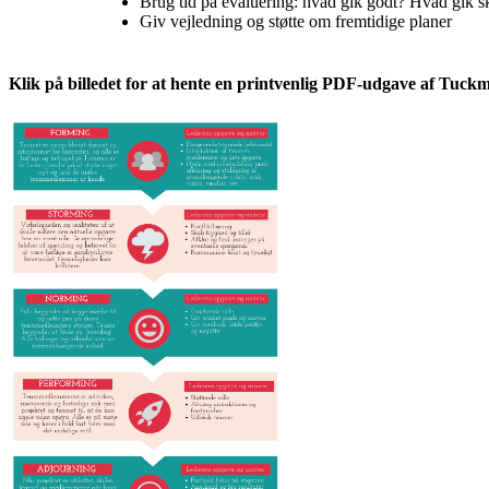
Brug tid på evaluering: hvad gik godt? Hvad gik s
Giv vejledning og støtte om fremtidige planer
Klik på billedet for at hente en printvenlig PDF-udgave af Tuckman