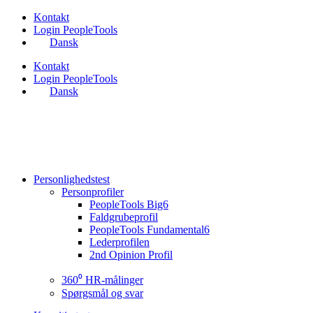
Videre
Kontakt
til
Login PeopleTools
indhold
Dansk
Kontakt
Login PeopleTools
Dansk
Personlighedstest
Personprofiler
PeopleTools Big6
Faldgrubeprofil
PeopleTools Fundamental6
Lederprofilen
2nd Opinion Profil
360⁰ HR-målinger
Spørgsmål og svar