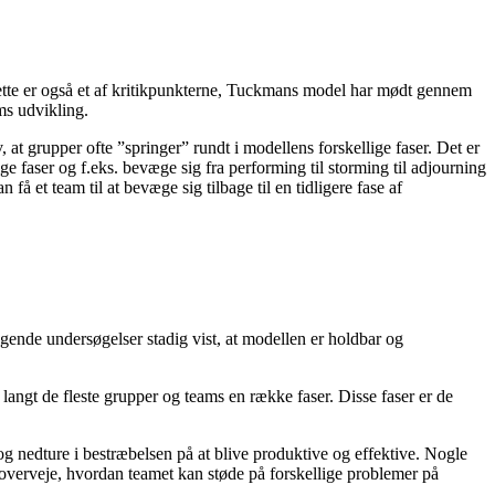
 Dette er også et af kritikpunkterne, Tuckmans model har mødt gennem
ams udvikling.
at grupper ofte ”springer” rundt i modellens forskellige faser. Det er
ge faser og f.eks. bevæge sig fra performing til storming til adjourning
å et team til at bevæge sig tilbage til en tidligere fase af
gende undersøgelser stadig vist, at modellen er holdbar og
angt de fleste grupper og teams en række faser. Disse faser er de
 nedture i bestræbelsen på at blive produktive og effektive. Nogle
 overveje, hvordan teamet kan støde på forskellige problemer på