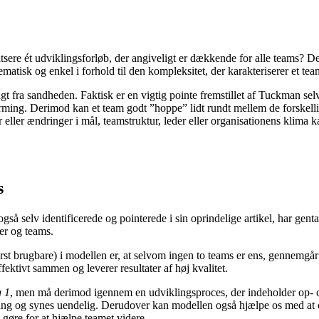
skitsere ét udviklingsforløb, der angiveligt er dækkende for alle teams?
kematisk og enkel i forhold til den kompleksitet, der karakteriserer et te
fra sandheden. Faktisk er en vigtig pointe fremstillet af Tuckman selv, 
forming. Derimod kan et team godt ”hoppe” lidt rundt mellem de forskelli
ler ændringer i mål, teamstruktur, leder eller organisationens klima kan f
s
 selv identificerede og pointerede i sin oprindelige artikel, har genta
er og teams.
t brugbare) i modellen er, at selvom ingen to teams er ens, gennemgår l
fektivt sammen og leverer resultater af høj kvalitet.
 1
, men må derimod igennem en udviklingsproces, der indeholder op- og
i ring og synes uendelig. Derudover kan modellen også hjælpe os med at
gøre for at hjælpe teamet videre.