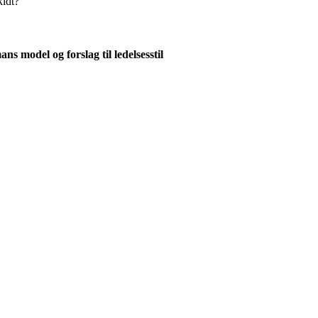
kidt?
s model og forslag til ledelsesstil