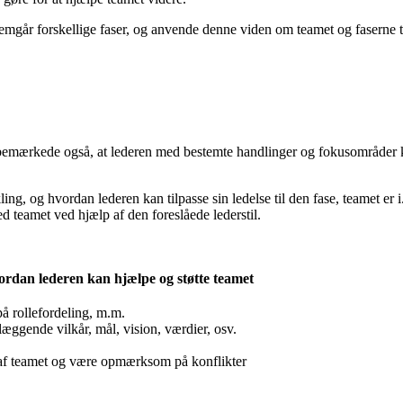
emgår forskellige faser, og anvende denne viden om teamet og faserne ti
emærkede også, at lederen med bestemte handlinger og fokusområder ka
g, og hvordan lederen kan tilpasse sin ledelse til den fase, teamet er i. 
med teamet ved hjælp af den foreslåede lederstil.
rdan lederen kan hjælpe og støtte teamet
på rollefordeling, m.m.
æggende vilkår, mål, vision, værdier, osv.
 af teamet og være opmærksom på konflikter