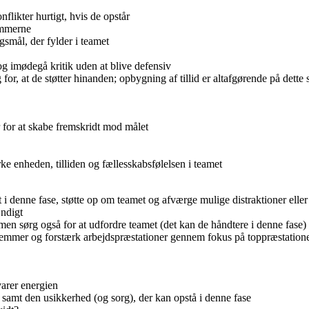
flikter hurtigt, hvis de opstår
emmerne
gsmål, der fylder i teamet
og imødegå kritik uden at blive defensiv
or, at de støtter hinanden; opbygning af tillid er altafgørende på dette 
for at skabe fremskridt mod målet
rke enheden, tilliden og fællesskabsfølelsen i teamet
 i denne fase, støtte op om teamet og afværge mulige distraktioner eller 
ndigt
men sørg også for at udfordre teamet (det kan de håndtere i denne fase)
mmer og forstærk arbejdspræstationer gennem fokus på toppræstationer,
varer energien
r samt den usikkerhed (og sorg), der kan opstå i denne fase