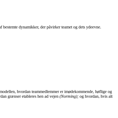
af bestemte dynamikker, der påvirker teamet og dets ydeevne.
er modellen, hvordan teammedlemmer er imødekommende, høflige og
dan grænser etableres hen ad vejen
(Norming);
og hvordan, hvis alt