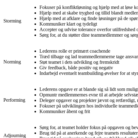
Fokuser på konfliktløsning og hjælp med at løse kon
Hjælp med at skabe tryghed og tillid blandt medl
Hjælp med at afklare og finde løsninger på de spør
Storming
Kommuniker klart og tydeligt
Accepter og udvise tolerance overfor utilfredshed 
Sørg for, at du støtter dine teammedlemmer og sørg f
Lederens rolle er primært coachende
Træd tilbage og lad teammedlemmerne tage ansvar 
Norming
Støt teamet i dets udvikling og fremskridt
Giv feedback, både positiv og negativ
Indarbejd eventuelt teambuilding-øvelser for at sty
Lederens opgave er at blande sig så lidt som muligt
Opmuntr medlemmernes evne til at arbejde selvstæ
Performing
Deleger opgaver og projekter jævnt og retfærdigt, 
Fokuser på udviklingen hos individuelle teammedle
Kommuniker åbent og frit
Sørg for, at teamet holder fokus på opgaven og be
Brug tid på at anerkende og fejre teamets resultate
Adjourning