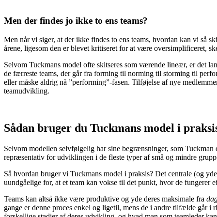
Men der findes jo ikke to ens teams?
Men når vi siger, at der ikke findes to ens teams, hvordan kan vi så 
årene, ligesom den er blevet kritiseret for at være oversimplificeret, s
Selvom Tuckmans model ofte skitseres som værende lineær, er det langt 
de færreste teams, der går fra forming til norming til storming til per
eller måske aldrig nå ”performing”-fasen. Tilføjelse af nye medlemmer el
teamudvikling.
Sådan bruger du Tuckmans model i praksi
Selvom modellen selvfølgelig har sine begrænsninger, som Tuckman også
repræsentativ for udviklingen i de fleste typer af små og mindre grupp
Så hvordan bruger vi Tuckmans model i praksis? Det centrale (og yders
uundgåelige for, at et team kan vokse til det punkt, hvor de fungerer ef
Teams kan altså ikke være produktive og yde deres maksimale fra
dag
gange er denne proces enkel og ligetil, mens de i andre tilfælde går 
forskellige stadier af deres udvikling, og hvad man som teamleder kan 