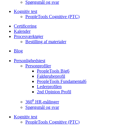
Spørgsmål og svar
Kognitiv test
PeopleTools Cognitive (PTC)
Certificering
Kalender
Procesværktøjer
Bestilling af materialer
Blog
Personlighedstest
Personprofiler
PeopleTools Big6
Faldgrubeprofil
PeopleTools Fundamental6
Lederprofilen
2nd Opinion Profil
360⁰ HR-målinger
Spørgsmål og svar
Kognitiv test
PeopleTools Cognitive (PTC)