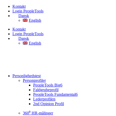
Videre
Kontakt
til
Login PeopleTools
indhold
Dansk
English
Kontakt
Login PeopleTools
Dansk
English
Personlighedstest
Personprofiler
PeopleTools Big6
Faldgrubeprofil
PeopleTools Fundamental6
Lederprofilen
2nd Opinion Profil
360⁰ HR-målinger