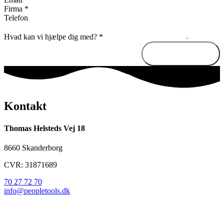
Firma
*
Telefon
Hvad kan vi hjælpe dig med?
*
Send besked
Kontakt
Thomas Helsteds Vej 18
8660 Skanderborg
CVR: 31871689
70 27 72 70
info@peopletools.dk