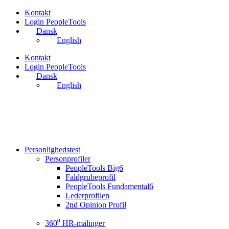
Videre
Kontakt
til
Login PeopleTools
indhold
Dansk
English
Kontakt
Login PeopleTools
Dansk
English
Personlighedstest
Personprofiler
PeopleTools Big6
Faldgrubeprofil
PeopleTools Fundamental6
Lederprofilen
2nd Opinion Profil
360⁰ HR-målinger