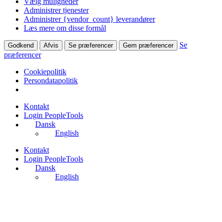
Vælg muligheder
Administrer tjenester
Administrer {vendor_count} leverandører
Læs mere om disse formål
Se
Godkend
Afvis
Se præferencer
Gem præferencer
præferencer
Cookiepolitik
Persondatapolitik
Videre
Kontakt
til
Login PeopleTools
indhold
Dansk
English
Kontakt
Login PeopleTools
Dansk
English