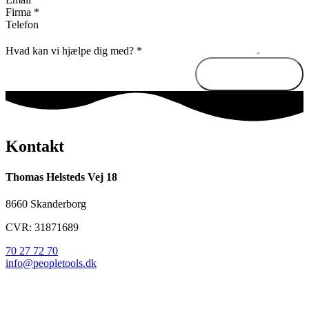
Firma
*
Telefon
Hvad kan vi hjælpe dig med?
*
Send besked
Kontakt
Thomas Helsteds Vej 18
8660 Skanderborg
CVR: 31871689
70 27 72 70
info@peopletools.dk