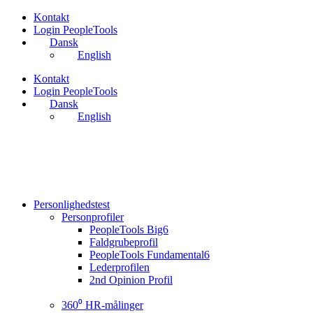
Videre
Kontakt
til
Login PeopleTools
indhold
Dansk
English
Kontakt
Login PeopleTools
Dansk
English
Personlighedstest
Personprofiler
PeopleTools Big6
Faldgrubeprofil
PeopleTools Fundamental6
Lederprofilen
2nd Opinion Profil
360⁰ HR-målinger