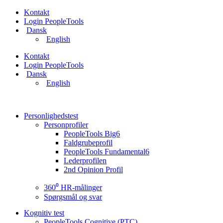
Videre
Kontakt
til
Login PeopleTools
indhold
Dansk
English
Kontakt
Login PeopleTools
Dansk
English
Personlighedstest
Personprofiler
PeopleTools Big6
Faldgrubeprofil
PeopleTools Fundamental6
Lederprofilen
2nd Opinion Profil
360⁰ HR-målinger
Spørgsmål og svar
Kognitiv test
PeopleTools Cognitive (PTC)