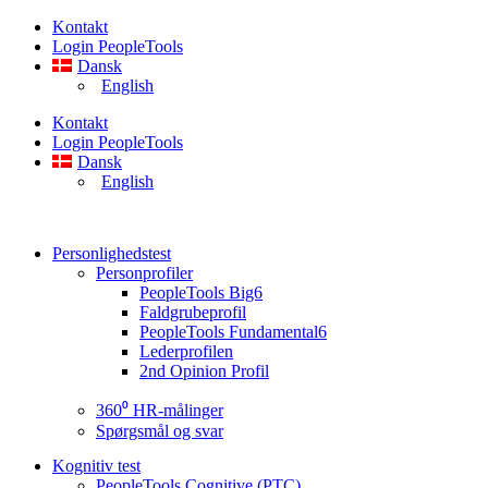
Videre
Kontakt
til
Login PeopleTools
indhold
Dansk
English
Kontakt
Login PeopleTools
Dansk
English
Personlighedstest
Personprofiler
PeopleTools Big6
Faldgrubeprofil
PeopleTools Fundamental6
Lederprofilen
2nd Opinion Profil
360⁰ HR-målinger
Spørgsmål og svar
Kognitiv test
PeopleTools Cognitive (PTC)