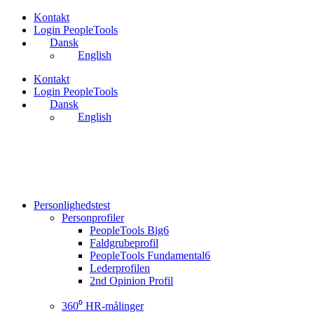
Videre
Kontakt
til
Login PeopleTools
indhold
Dansk
English
Kontakt
Login PeopleTools
Dansk
English
Personlighedstest
Personprofiler
PeopleTools Big6
Faldgrubeprofil
PeopleTools Fundamental6
Lederprofilen
2nd Opinion Profil
360⁰ HR-målinger