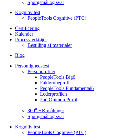
Spørgsmål og svar
Kognitiv test
PeopleTools Cognitive (PTC)
Certificering
Kalender
Procesværktøjer
Bestilling af materialer
Blog
Personlighedstest
Personprofiler
PeopleTools Big6
Faldgrubeprofil
PeopleTools Fundamental6
Lederprofilen
2nd Opinion Profil
360⁰ HR-målinger
Spørgsmål og svar
Kognitiv test
PeopleTools Cognitive (PTC)