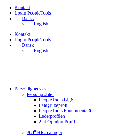
Videre
Kontakt
til
Login PeopleTools
indhold
Dansk
English
Kontakt
Login PeopleTools
Dansk
English
Personlighedstest
Personprofiler
PeopleTools Big6
Faldgrubeprofil
PeopleTools Fundamental6
Lederprofilen
2nd Opinion Profil
360⁰ HR-målinger