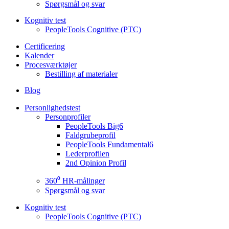
Spørgsmål og svar
Kognitiv test
PeopleTools Cognitive (PTC)
Certificering
Kalender
Procesværktøjer
Bestilling af materialer
Blog
Personlighedstest
Personprofiler
PeopleTools Big6
Faldgrubeprofil
PeopleTools Fundamental6
Lederprofilen
2nd Opinion Profil
360⁰ HR-målinger
Spørgsmål og svar
Kognitiv test
PeopleTools Cognitive (PTC)