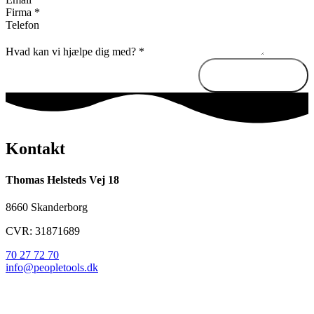
Firma
*
Telefon
Hvad kan vi hjælpe dig med?
*
Send besked
Kontakt
Thomas Helsteds Vej 18
8660 Skanderborg
CVR: 31871689
70 27 72 70
info@peopletools.dk