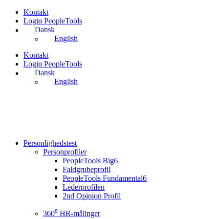
Videre
Kontakt
til
Login PeopleTools
indhold
Dansk
English
Kontakt
Login PeopleTools
Dansk
English
Personlighedstest
Personprofiler
PeopleTools Big6
Faldgrubeprofil
PeopleTools Fundamental6
Lederprofilen
2nd Opinion Profil
360⁰ HR-målinger