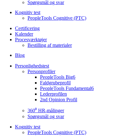
Spørgsmål og svar
Kognitiv test
PeopleTools Cognitive (PTC)
Certificering
Kalender
Procesværktøjer
Bestilling af materialer
Blog
Personlighedstest
Personprofiler
PeopleTools Big6
Faldgrubeprofil
PeopleTools Fundamental6
Lederprofilen
2nd Opinion Profil
360⁰ HR-målinger
Spørgsmål og svar
Kognitiv test
PeopleTools Cognitive (PTC)