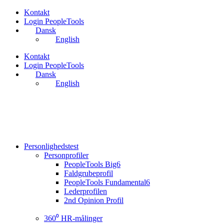
Videre
Kontakt
til
Login PeopleTools
indhold
Dansk
English
Kontakt
Login PeopleTools
Dansk
English
Personlighedstest
Personprofiler
PeopleTools Big6
Faldgrubeprofil
PeopleTools Fundamental6
Lederprofilen
2nd Opinion Profil
360⁰ HR-målinger