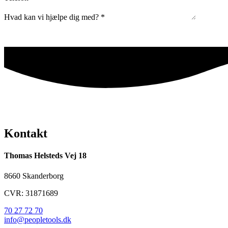
Hvad kan vi hjælpe dig med?
*
Kontakt
Thomas Helsteds Vej 18
8660 Skanderborg
CVR: 31871689
70 27 72 70
info@peopletools.dk