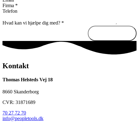
Firma
*
Telefon
Hvad kan vi hjælpe dig med?
*
Send besked
Kontakt
Thomas Helsteds Vej 18
8660 Skanderborg
CVR: 31871689
70 27 72 70
info@peopletools.dk