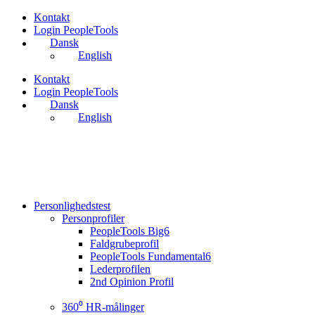
Videre
Kontakt
til
Login PeopleTools
indhold
Dansk
English
Kontakt
Login PeopleTools
Dansk
English
Personlighedstest
Personprofiler
PeopleTools Big6
Faldgrubeprofil
PeopleTools Fundamental6
Lederprofilen
2nd Opinion Profil
360⁰ HR-målinger