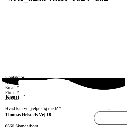
Kontakt os
Navn
*
Email
*
Firma
*
Kontakt
Telefon
Hvad kan vi hjælpe dig med?
*
Thomas Helsteds Vej 18
Send besk
8660 Skanderborg