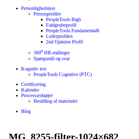
Personlighedstest
Personprofiler
PeopleTools Big6
Faldgrubeprofil
PeopleTools Fundamental6
Lederprofilen
2nd Opinion Profil
360⁰ HR-målinger
Spørgsmål og svar
Kognitiv test
PeopleTools Cognitive (PTC)
Certificering
Kalender
Procesværktøjer
Bestilling af materialer
Blog
MG_8255-filter-1024×682