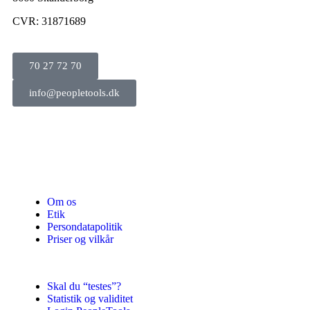
CVR: 31871689
70 27 72 70
info@peopletools.dk
Om os
Etik
Persondatapolitik
Priser og vilkår
Skal du “testes”?
Statistik og validitet