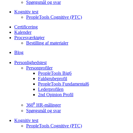
Spørgsmål og svar
Kognitiv test
PeopleTools Cognitive (PTC)
Certificering
Kalender
Procesværktøjer
Bestilling af materialer
Blog
Personlighedstest
Personprofiler
PeopleTools Big6
Faldgrubeprofil
PeopleTools Fundamental6
Lederprofilen
2nd Opinion Profil
360⁰ HR-målinger
Spørgsmål og svar
Kognitiv test
PeopleTools Cognitive (PTC)