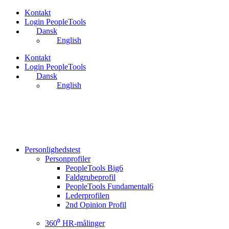
Videre
Kontakt
til
Login PeopleTools
indhold
Dansk
English
Kontakt
Login PeopleTools
Dansk
English
Personlighedstest
Personprofiler
PeopleTools Big6
Faldgrubeprofil
PeopleTools Fundamental6
Lederprofilen
2nd Opinion Profil
360⁰ HR-målinger