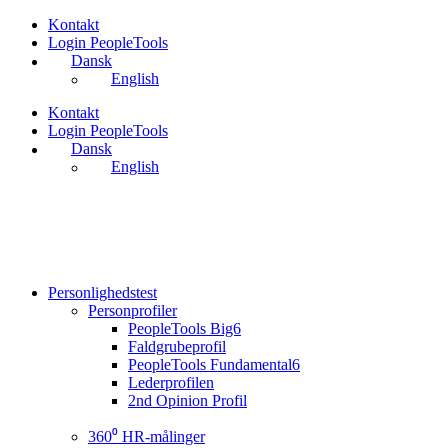
Videre
Kontakt
til
Login PeopleTools
indhold
Dansk
English
Kontakt
Login PeopleTools
Dansk
English
Personlighedstest
Personprofiler
PeopleTools Big6
Faldgrubeprofil
PeopleTools Fundamental6
Lederprofilen
2nd Opinion Profil
360⁰ HR-målinger