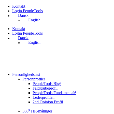
Videre
Kontakt
til
Login PeopleTools
indhold
Dansk
English
Kontakt
Login PeopleTools
Dansk
English
Personlighedstest
Personprofiler
PeopleTools Big6
Faldgrubeprofil
PeopleTools Fundamental6
Lederprofilen
2nd Opinion Profil
360⁰ HR-målinger