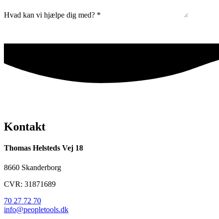
Hvad kan vi hjælpe dig med?
*
Kontakt
Thomas Helsteds Vej 18
8660 Skanderborg
CVR: 31871689
70 27 72 70
info@peopletools.dk