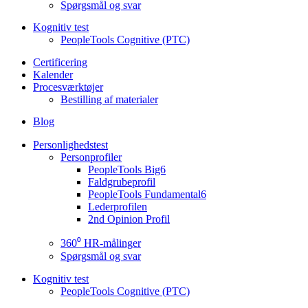
Spørgsmål og svar
Kognitiv test
PeopleTools Cognitive (PTC)
Certificering
Kalender
Procesværktøjer
Bestilling af materialer
Blog
Personlighedstest
Personprofiler
PeopleTools Big6
Faldgrubeprofil
PeopleTools Fundamental6
Lederprofilen
2nd Opinion Profil
360⁰ HR-målinger
Spørgsmål og svar
Kognitiv test
PeopleTools Cognitive (PTC)