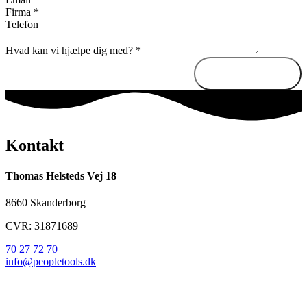
Firma
*
Telefon
Hvad kan vi hjælpe dig med?
*
Send besked
Kontakt
Thomas Helsteds Vej 18
8660 Skanderborg
CVR: 31871689
70 27 72 70
info@peopletools.dk