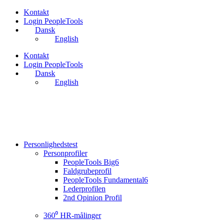
Videre
Kontakt
til
Login PeopleTools
indhold
Dansk
English
Kontakt
Login PeopleTools
Dansk
English
Personlighedstest
Personprofiler
PeopleTools Big6
Faldgrubeprofil
PeopleTools Fundamental6
Lederprofilen
2nd Opinion Profil
360⁰ HR-målinger