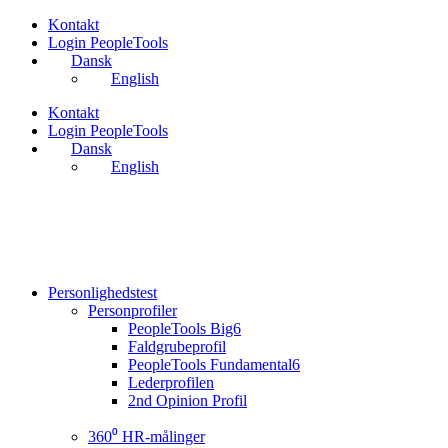
Videre
Kontakt
til
Login PeopleTools
indhold
Dansk
English
Kontakt
Login PeopleTools
Dansk
English
Personlighedstest
Personprofiler
PeopleTools Big6
Faldgrubeprofil
PeopleTools Fundamental6
Lederprofilen
2nd Opinion Profil
360⁰ HR-målinger