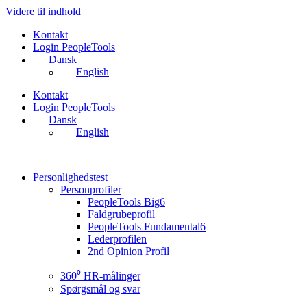
Videre til indhold
Kontakt
Login PeopleTools
Dansk
English
Kontakt
Login PeopleTools
Dansk
English
Personlighedstest
Personprofiler
PeopleTools Big6
Faldgrubeprofil
PeopleTools Fundamental6
Lederprofilen
2nd Opinion Profil
360⁰ HR-målinger
Spørgsmål og svar